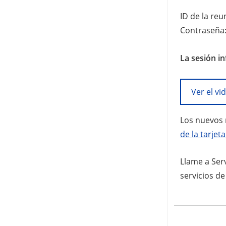
ID de la reu
Contraseña
La sesión i
Ver el v
Los nuevos 
de la tarjet
Llame a Ser
servicios d