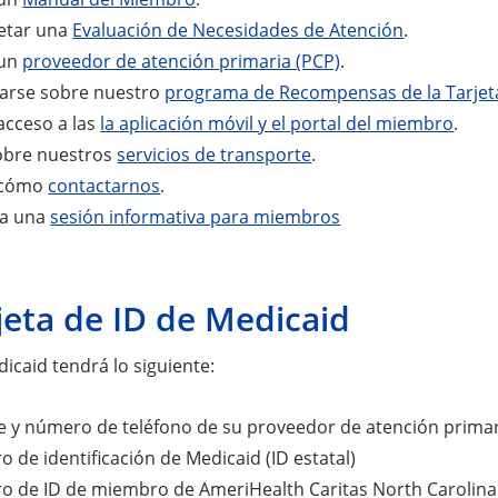
etar una
Evaluación de Necesidades de Atención
.
 un
proveedor de atención primaria (PCP)
.
arse sobre nuestro
programa de Recompensas de la Tarjet
acceso a las
la aplicación móvil y el portal del miembro
.
obre nuestros
servicios de transporte
.
 cómo
contactarnos
.
 a una
sesión informativa para miembros
jeta de ID de Medicaid
icaid tendrá lo siguiente:
 y número de teléfono de su proveedor de atención primar
 de identificación de Medicaid (ID estatal)
o de ID de miembro de AmeriHealth Caritas North Carolina