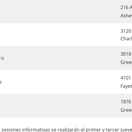
216 
Ashev
3120 
Char
3018 
ro
Gree
4101
e
Fayet
1876
Green
s sesiones informativas se realizarán el primer y tercer juev