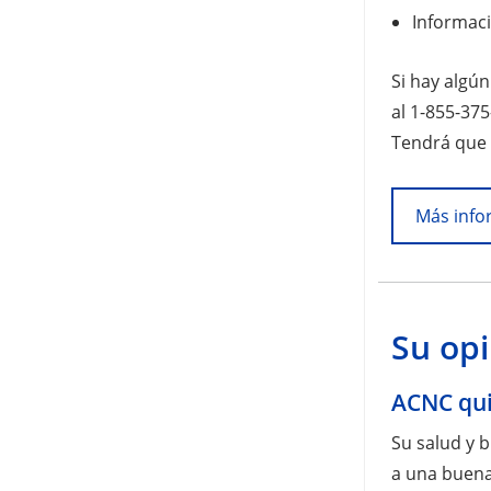
Informaci
Si hay algún
al 1-855-375
Tendrá que 
Más info
Su op
ACNC qui
Su salud y 
a una buena