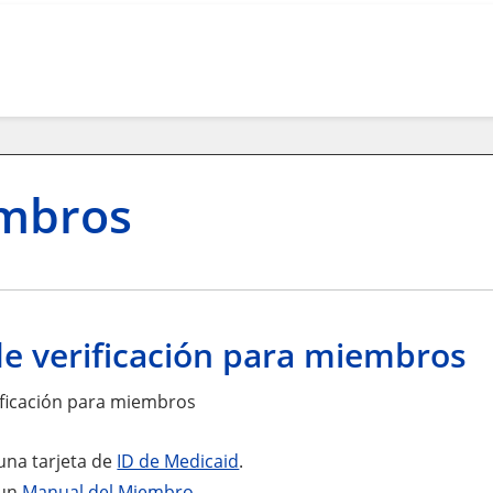
mbros
de verificación para miembros
rificación para miembros
una tarjeta de
ID de Medicaid
.
 un
Manual del Miembro
.